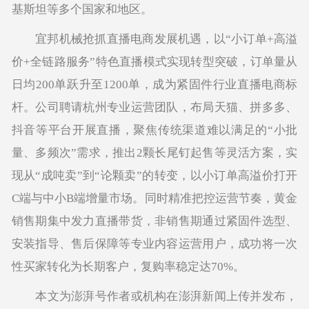
基斯坦等多个国家和地区。
宜邦机械抢抓直播电商发展机遇，以“小订单+高溢
价+全链路服务”特色直播模式实现转型突破，订单量从
日均200单跃升至1200单，成为紧固件行业直播电商标
杆。公司聘请杭州专业运营团队，布局天猫、拼多多、
抖音等平台开展直播，聚焦传统渠道难以满足的“小批
量、多频次”需求，推出2颗长尾钉起售等灵活方案，实
现从“成吨卖”到“论颗卖”的转变，以小订单高溢价打开
C端与中小B端增量市场。同时精准把控运营节奏，黄金
销售期集中发力直播带货，非销售期通过紧固件选型、
安装指导、售后保障等专业内容运营用户，成功将一次
性买家转化为长期客户，复购率稳定达70%。
本文为澎湃号作者或机构在澎湃新闻上传并发布，