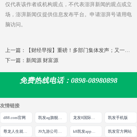
仅代表该作者或机构观点，不代表澎湃新闻的观点或立
场，澎湃新闻仅提供信息发布平台。申请澎湃号请用电
脑访问。
上一篇：【财经早报】重磅！多部门集体发声；又一家公司被立案
下一篇：新闻源 财富源
免费热线电话：0898-08980898
友情链接
d88.com官网
凯发ag旗舰厅官网
龙发8国际官网首页
凯发手机版
尊龙人生就是博用现金玩一下
J9九游公司官方网站
k8凯发app下载
凯发官方网站