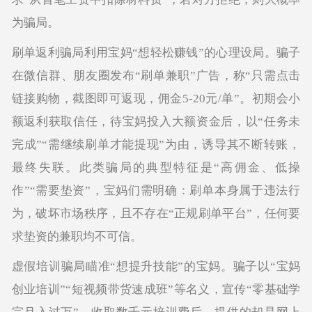
为骗局。
刷单返利骗局利用宝妈“想轻松赚钱”的心理设局。骗子
在微信群、朋友圈发布“刷单兼职”广告，称“只需点击
链接购物，截图即可返现，佣金5-20元/单”。初期会小
额返利获取信任，待宝妈投入大额资金后，以“任务未
完成”“需继续刷单才能提现”为由，诱导其不断转账，
最终失联。此类骗局的典型特征是“高佣金、低操
作”“需要垫资”，宝妈们需明确：刷单本身属于违法行
为，破坏市场秩序，且不存在“正规刷单平台”，任何要
求垫资的兼职均不可信。
虚假培训骗局瞄准“想提升技能”的宝妈。骗子以“宝妈
创业培训”“短视频带货速成班”等名义，宣传“零基础学