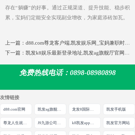
存在“躺赚”的好事。通过正规渠道、提升技能、稳步积
累，宝妈们定能安全实现副业增收，为家庭添砖加瓦。
上一篇：d88.com尊龙客户端,凯发娱乐网_宝妈兼职时间管理术：平衡家庭与收入的实用方法
下一篇：凯发k8娱乐最新登录地址,凯发ag旗舰厅官网_宝妈兼职手工制作：发挥创意巧变居家手作达人
免费热线电话：0898-08980898
友情链接
d88.com官网
凯发ag旗舰厅官网
龙发8国际官网首页
凯发手机版
尊龙人生就是博用现金玩一下
J9九游公司官方网站
k8凯发app下载
凯发官方网站