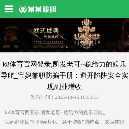
k8体育官网登录,凯发老哥--稳给力的娱乐
导航_宝妈兼职防骗手册：避开陷阱安全实
现副业增收
发布时间：2025-10-16 10:55:13
k8体育官网登录,凯发老哥--稳给力的娱乐导航_
宝妈群体因“时间碎片化、急于增收”的特点，成为兼职