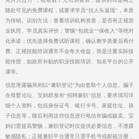
完月入过万”，收取数千元培训费后，提供的却是网上
随处可见的免费课程，或要求学员“拉人头返现”，本质
为传销。识别方法：查看培训机构资质，是否有正规营
业执照、学员真实评价；警惕“包就业”“保收入”等绝对
化承诺；优先选择免费试听课程，确认教学质量后再付
费。正规技能培训通常不会夸大收益，而是注重实际技
能传授，如政府补贴的职业技能培训、知名平台的公开
课等。
信息泄露骗局则以“兼职登记”为由套取个人信息。骗子
在母婴论坛、宝妈群发布“招聘兼职”信息，要求填写详
细个人资料，包括身份证号、银行卡号、家庭住址、孩
子信息等，随后利用这些信息进行电信诈骗或贩卖。宝
妈们需提高警惕，兼职登记时仅提供必要信息，不泄露
敏感隐私；正规兼职平台通常只需手机号或邮箱注册，