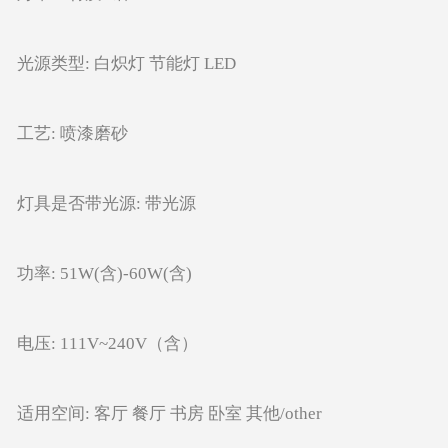
光源类型: 白炽灯 节能灯 LED
工艺: 喷漆磨砂
灯具是否带光源: 带光源
功率: 51W(含)-60W(含)
电压: 111V~240V（含）
适用空间: 客厅 餐厅 书房 卧室 其他/other