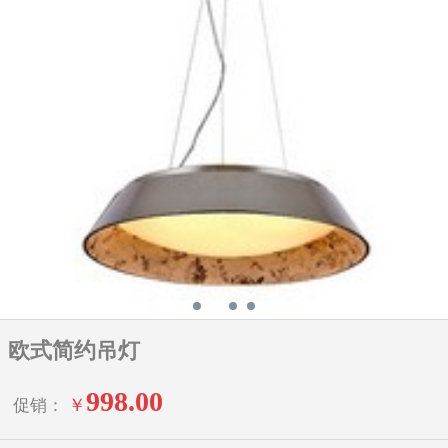
欧式简约吊灯
998.00
￥
促销：