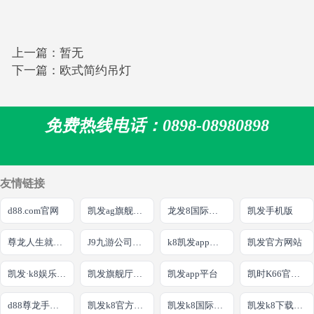
上一篇：暂无
下一篇：欧式简约吊灯
免费热线电话：0898-08980898
友情链接
d88.com官网
凯发ag旗舰厅官网
龙发8国际官网首页
凯发手机版
尊龙人生就是博用现金玩一下
J9九游公司官方网站
k8凯发app下载
凯发官方网站
凯发·k8娱乐官网
凯发旗舰厅官网
凯发app平台
凯时K66官方旗舰店
d88尊龙手机在线
凯发k8官方下载
凯发k8国际娱乐
凯发k8下载客户端